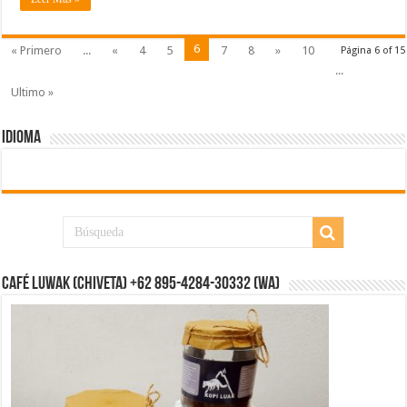
6
« Primero
...
«
4
5
7
8
»
10
Página 6 of 15
...
Ultimo »
IDIOMA
CAFÉ LUWAK (CHIVETA) +62 895-4284-30332 (WA)