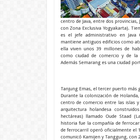
centro de Java, entre dos provincias, 
con Zona Exclusiva Yogyakarta). Tien
es el jefe administrativo en Java
mantiene antiguos edificios como atr
ella viven unos 39 millones de ha
como ciudad de comercio y de la i
Además Semarang es una ciudad port
Tanjung Emas, el tercer puerto más 
Durante la colonización de Holanda,
centro de comercio entre las islas y
arquitectura holandesa construido
hectáreas) llamado Oude Staad (L
historia fue la compañía de ferroca
de ferrocarril operó oficialmente el 
comunicó Kamijen y Tanggung, con 26