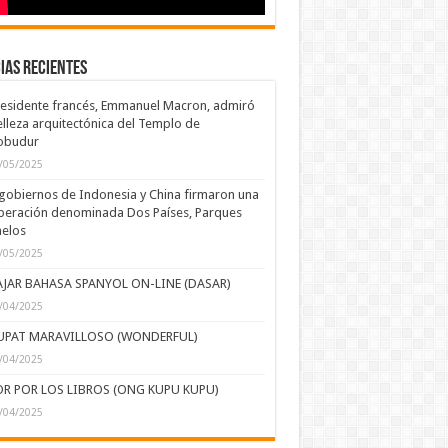
ias recientes
residente francés, Emmanuel Macron, admiró
elleza arquitectónica del Templo de
obudur
/05/2025
gobiernos de Indonesia y China firmaron una
eración denominada Dos Países, Parques
elos
/05/2025
AJAR BAHASA SPANYOL ON-LINE (DASAR)
/04/2025
UPAT MARAVILLOSO (WONDERFUL)
/04/2025
R POR LOS LIBROS (ONG KUPU KUPU)
/04/2025