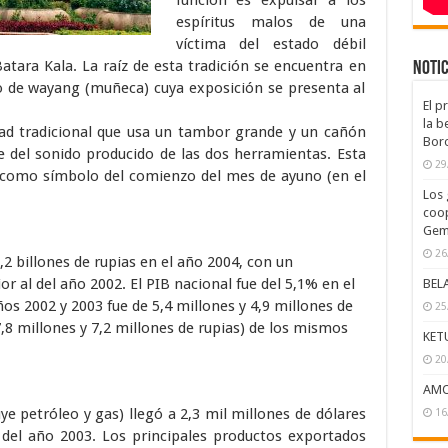
función es expulsar a los
espíritus malos de una
víctima del estado débil
Batara Kala. La raíz de esta tradición se encuentra en
Notic
 de wayang (muñeca) cuya exposición se presenta al
El p
la b
dad tradicional que usa un tambor grande y un cañón
Bor
e del sonido producido de las dos herramientas. Esta
29
 como símbolo del comienzo del mes de ayuno (en el
Los 
coop
Gem
26
,2 billones de rupias en el año 2004, con un
r al del año 2002. El PIB nacional fue del 5,1% en el
BEL
ños 2002 y 2003 fue de 5,4 millones y 4,9 millones de
25
7,8 millones y 7,2 millones de rupias) de los mismos
KET
20
AMO
ye petróleo y gas) llegó a 2,3 mil millones de dólares
16
 del año 2003. Los principales productos exportados