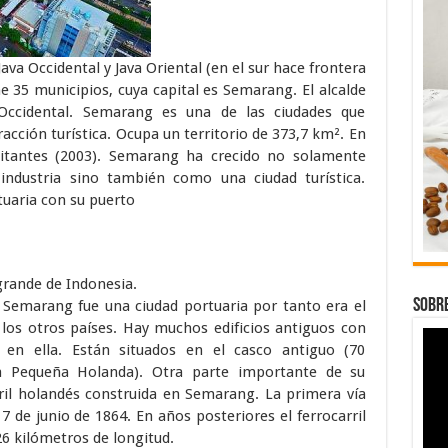
Java Occidental y Java Oriental (en el sur hace frontera
e 35 municipios, cuya capital es Semarang. El alcalde
 Occidental. Semarang es una de las ciudades que
acción turística. Ocupa un territorio de 373,7 km². En
bitantes (2003). Semarang ha crecido no solamente
ndustria sino también como una ciudad turística.
uaria con su puerto
grande de Indonesia.
SOBRE
 Semarang fue una ciudad portuaria por tanto era el
 los otros países. Hay muchos edificios antiguos con
s en ella. Están situados en el casco antiguo (70
a Pequeña Holanda). Otra parte importante de su
rril holandés construida en Semarang. La primera vía
17 de junio de 1864. En años posteriores el ferrocarril
 kilómetros de longitud.