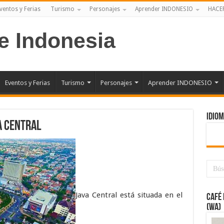
ventos y Ferias
Turismo
Personajes
Aprender INDONESIO
HACE
e Indonesia
Eventos y Ferias
Turismo
Personajes
Aprender INDONESIO
IDIO
a Central
Java Central está situada en el
CAFÉ 
(WA)