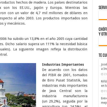
productos hechos de madera. Los países destinatarios
a son los EE.UU., Japón y Europa. Mientras las
Servi
aron con un valor de 4,7 mil millones de dólares en
especto al año 2003. Los productos importados son
cos y mecánicos.
CHÓFE
y otr
 2006 ha subido un 13,8% en el año 2005 cuya cantidad
es. Dicho salario supera un 111% la necesidad básica
ales). La siguiente imagen refleja la distribución
tral.
TE C
Industrias Importantes
José
a In
De acuerdo con los datos
23
del PIBR de 2001, tomados
de Biro Pusat Statistik, las
Rifd
industrias más importantes
en l
de Java Central son la
01
industria manufacturera
Entr
(un 29,2%), seguida por la
mejo
agricultura (un 24,5%), el