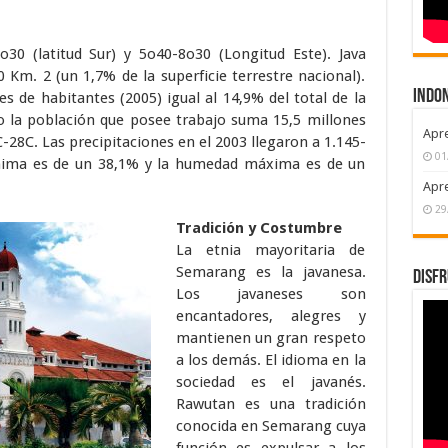
o30 (latitud Sur) y 5o40-8o30 (Longitud Este). Java
0 Km. 2 (un 1,7% de la superficie terrestre nacional).
INDON
es de habitantes (2005) igual al 14,9% del total de la
o la población que posee trabajo suma 15,5 millones
Apr
C-28C. Las precipitaciones en el 2003 llegaron a 1.145-
01
nima es de un 38,1% y la humedad máxima es de un
Apr
29
Tradición y Costumbre
La etnia mayoritaria de
Semarang es la javanesa.
DISFR
Los javaneses son
encantadores, alegres y
mantienen un gran respeto
a los demás. El idioma en la
sociedad es el javanés.
Rawutan es una tradición
conocida en Semarang cuya